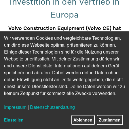
Investition in den Vertrieb in
Europa
Volvo Construction Equipment (Volvo CE) hat
sich mit Lantmännen darauf geeinigt, den
Wir verwenden Cookies und vergleichbare Technologien,
Vertriebspartner Swecon mit
um dir diese Webseite optimal präsentieren zu können.
Einige dieser Technologien sind für die Nutzung unserer
Geschäftstätigkeit in Schweden, Estland,
Webseite unerlässlich. Mit deiner Zustimmung dürfen wir
Lettland und Litauen sowie dem größten Teil
und unsere Dienstleister Informationen auf deinem Gerät
Deutschland zu übernehmen. Die geplante
speichern und abrufen. Dabei werden deine Daten ohne
Akquisition betrifft auch Entrack.
deine Einwilligung nicht an Dritte weitergegeben, die nicht
direkt unsere Dienstleister sind. Deine Daten werden wir zu
Die Transaktion
umfasst den gesamten
keinem Zeitpunkt für kommerzielle Zwecke verwenden.
Geschäftsbereich von Swecon mit rund 1.400
Mitarbeitern, d. h. den Vertrieb von Produkten und
Impressum
|
Datenschutzerklärung
Dienstleistungen, die Vermietung von Maschinen, den
Kundendienst, sowie die Büros und Werkstätten. Die
Einstellen
Ablehnen
Zustimmen
Vereinbarung umfasst auch Entrack.