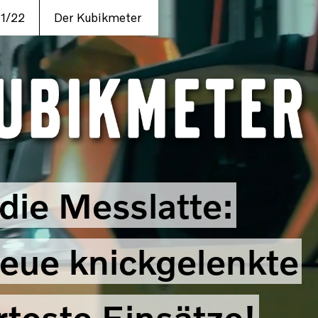
1/22
Der Kubikmeter
die Messlatte:
eue knickgelenkte
teste Einsätze!