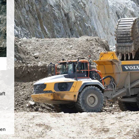
aft
i
nen
nen