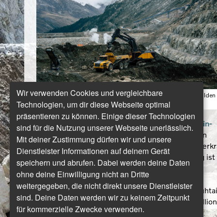
Wir verwenden Cookies und vergleichbare
Mit dem neuen 90-Tonnen-Bagger Volvo EC950F sind die Mulden
Technologien, um dir diese Webseite optimal
der Volvo-Dumper im Handumdrehen gefüllt.
präsentieren zu können. Einige dieser Technologien
„Die Erweiterung der Kraftwerksgruppe Sellrain-
sind für die Nutzung unserer Webseite unerlässlich.
Silz
soll kein Projekt für TIWAG werden, sondern
Mit deiner Zustimmung dürfen wir und unsere
eines für alle“, schreibt die TIWAG-Tiroler Wasserkr
Dienstleister Informationen auf deinem Gerät
AG auf ihrer Homepage. Kern jener Erweiterung ist
speichern und abrufen. Dabei werden deine Daten
der Bau eines dritten Speichersees und eines
ohne deine Einwilligung nicht an Dritte
zusätzlichen Pumpspeicherkraftwerk,
weitergegeben, die nicht direkt unsere Dienstleister
zusammengefasst unter dem Projektnamen „Kühta
sind. Deine Daten werden wir zu keinem Zeitpunkt
2“. Ziel: Die Erzeugung von jährlich rund 216 Millio
für kommerzielle Zwecke verwenden.
kWh grünen Stroms – zusätzlich zu den 531 Millio