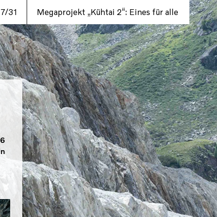
7/31
Megaprojekt „Kühtai 2“: Eines für alle
26
in