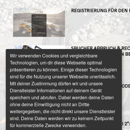
REGISTRIERUNG FÜR DEN
SBUCHER ABBRUCH & REC
FEINFÜHLIGER RIESE IN B
Wir verwenden Cookies und vergleichbare
Technologien, um dir diese Webseite optimal
präsentieren zu können. Einige dieser Technologien
sind für die Nutzung unserer Webseite unerlässlich.
Mit deiner Zustimmung dürfen wir und unsere
DREI MITTELGROSSE MODEL
Dienstleister Informationen auf deinem Gerät
AGGER-GENERATION
speichern und abrufen. Dabei werden deine Daten
ohne deine Einwilligung nicht an Dritte
weitergegeben, die nicht direkt unsere Dienstleister
sind. Deine Daten werden wir zu keinem Zeitpunkt
MEGAPROJEKT „KÜHTAI 2“:
für kommerzielle Zwecke verwenden.