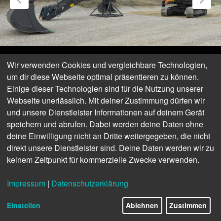
Wir verwenden Cookies und vergleichbare Technologien,
um dir diese Webseite optimal präsentieren zu können.
Einige dieser Technologien sind für die Nutzung unserer
Webseite unerlässlich. Mit deiner Zustimmung dürfen wir
und unsere Dienstleister Informationen auf deinem Gerät
speichern und abrufen. Dabei werden deine Daten ohne
deine Einwilligung nicht an Dritte weitergegeben, die nicht
direkt unsere Dienstleister sind. Deine Daten werden wir zu
keinem Zeitpunkt für kommerzielle Zwecke verwenden.
Impressum
|
Datenschutzerklärung
Für flexible Einsätze mit dem langen und dem kurzen Ausleger hat
Umbau-Spezialist Beco ein Wechselsystem angebaut.
Einstellen
Ablehnen
Zustimmen