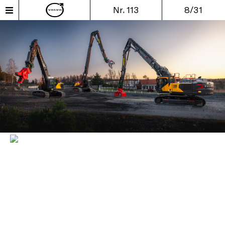
Nr. 113
8/31
Entdecken Sie die
neuen Volvo-
Abbruchbagger mit
geradem Ausleger