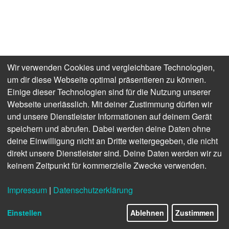
und High-Reach-
Bagger
Volvo EC300 Straight
Volvo EC400 High
Wir verwenden Cookies und vergleichbare Technologien,
Boom und Volvo
Reach und Volvo
um dir diese Webseite optimal präsentieren zu können.
EC400 Straight Boom
EC500 High Reach
Einige dieser Technologien sind für die Nutzung unserer
Webseite unerlässlich. Mit deiner Zustimmung dürfen wir
und unsere Dienstleister Informationen auf deinem Gerät
speichern und abrufen. Dabei werden deine Daten ohne
deine Einwilligung nicht an Dritte weitergegeben, die nicht
direkt unsere Dienstleister sind. Deine Daten werden wir zu
keinem Zeitpunkt für kommerzielle Zwecke verwenden.
Impressum
|
Datenschutzerklärung
Einstellen
Ablehnen
Zustimmen