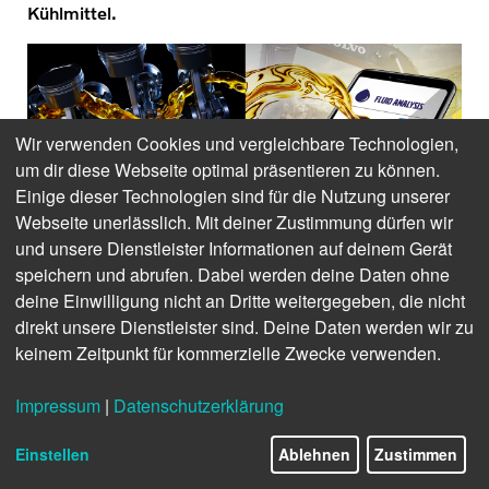
Kühlmittel.
Wir verwenden Cookies und vergleichbare Technologien,
um dir diese Webseite optimal präsentieren zu können.
Einige dieser Technologien sind für die Nutzung unserer
Webseite unerlässlich. Mit deiner Zustimmung dürfen wir
und unsere Dienstleister Informationen auf deinem Gerät
speichern und abrufen. Dabei werden deine Daten ohne
deine Einwilligung nicht an Dritte weitergegeben, die nicht
Mit der Fluid Analysis-App können Nutzer ihre Proben registrieren,
seien es Schmier-, Kraft- oder sonstige Betriebsstoffe, nach der
direkt unsere Dienstleister sind. Deine Daten werden wir zu
Laboruntersuchung auf Berichte zugreifen und aktuelle
keinem Zeitpunkt für kommerzielle Zwecke verwenden.
Benachrichtigungen erhalten.
Kleine Ursache, große Wirkung:
Bis zu 75 Prozent der
Impressum
|
Datenschutzerklärung
Reparaturkosten und Ausfallzeiten von Anlagen lassen
sich auf verunreinigte Betriebs- und Kraftstoffe
Einstellen
Ablehnen
Zustimmen
zurückführen. Ganz oben auf der Liste stehen zum