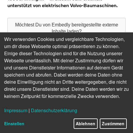
unterstützt von elektrischen Volvo-Baumaschinen.
Möchtest Du von
Embedly
bereitgestellte externe
Inhalte laden?
Wir verwenden Cookies und vergleichbare Technologien,
Einmal erlauben
Immer
um dir diese Webseite optimal präsentieren zu können.
Einige dieser Technologien sind für die Nutzung unserer
Webseite unerlässlich. Mit deiner Zustimmung dürfen wir
und unsere Dienstleister Informationen auf deinem Gerät
speichern und abrufen. Dabei werden deine Daten ohne
deine Einwilligung nicht an Dritte weitergegeben, die nicht
direkt unsere Dienstleister sind. Deine Daten werden wir zu
keinem Zeitpunkt für kommerzielle Zwecke verwenden.
Impressum
|
Datenschutzerklärung
Einstellen
Ablehnen
Zustimmen
Wahrlich kein alltägliches Szenario: L25 Electric und ECR25 Electric