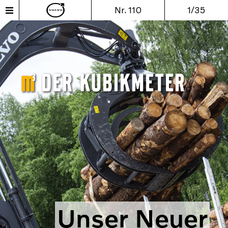
Nr. 110
1/35
Unser Neuer