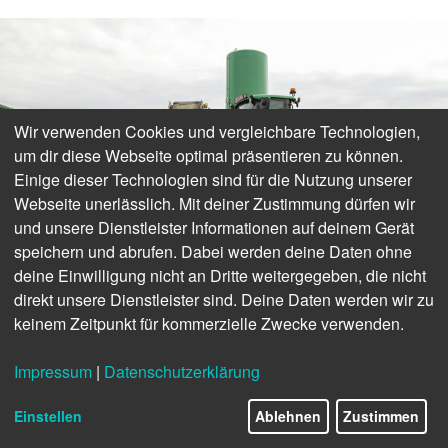
Wir verwenden Cookies und vergleichbare Technologien,
um dir diese Webseite optimal präsentieren zu können.
Einige dieser Technologien sind für die Nutzung unserer
Webseite unerlässlich. Mit deiner Zustimmung dürfen wir
und unsere Dienstleister Informationen auf deinem Gerät
speichern und abrufen. Dabei werden deine Daten ohne
deine Einwilligung nicht an Dritte weitergegeben, die nicht
Firmeninhaber Moritz Dreßler ist mit dem neuen L45H überwiegend selbst
direkt unsere Dienstleister sind. Deine Daten werden wir zu
unterwegs.
keinem Zeitpunkt für kommerzielle Zwecke verwenden.
Von der Idee zur Tat
verging nur rund ein halbes Jahr. „Im
März 2021 nahmen die Pläne für eine ‚Beton-Tankstelle‘
Impressum
|
Datenschutzerklärung
konkrete Formen an“, erzählt Moritz Dreßler, seines Zeichens
Gärtnermeister und Inhaber der Firma Deister-Beton in
Einstellen
Ablehnen
Zustimmen
Springe bei Hannover. „Im April habe ich die Beton2Go-