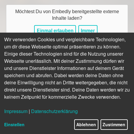
Möchtest Du von
Embedly
bereitgestellte externe
Inhalte laden?
Einmal erlauben
Immer
Wir verwenden Cookies und vergleichbare Technologien,
um dir diese Webseite optimal präsentieren zu können.
Ein Volvo-Radlader
L180E namens Uwe S. arbeitet
Einige dieser Technologien sind für die Nutzung unserer
Hand in Hand mit seinem Kollegen Markus, einem
Webseite unerlässlich. Mit deiner Zustimmung dürfen wir
Volvo-Dumper A30D, in einem Dolomitwerk im
und unsere Dienstleister Informationen auf deinem Gerät
niedersächsischen Ührde. Klingt ungewöhnlich? Ist es
speichern und abrufen. Dabei werden deine Daten ohne
auch. Denn mit rund 30.000 Betriebsstunden unter der
Haube und fast 20 Jahren auf den Achsen sind diese
deine Einwilligung nicht an Dritte weitergegeben, die nicht
Volvo-Maschinen der Rump & Salzmann GmbH & Co.
direkt unsere Dienstleister sind. Deine Daten werden wir zu
KG echte „Oldies“.
keinem Zeitpunkt für kommerzielle Zwecke verwenden.
Solides Einsparpotenzial
Impressum
|
Datenschutzerklärung
Neu, neuer am neuesten war nie das Motto des
Traditionsbetriebs, der Produkte für Straßenbau,
Einstellen
Ablehnen
Zustimmen
Landwirtschaft und Stahl­industrie anbietet. Zur großen