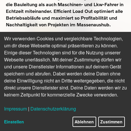
die Bauleitung als auch Maschinen- und Lkw-Fahrer in
Echtzeit miteinander. Efficient Load Out optimiert alle
Betriebsabläufe und maximiert so Profitabilität und
Nachhaltigkeit von Projekten im Massenaushub.
Wir verwenden Cookies und vergleichbare Technologien,
Möchtest Du von
Embedly
bereitgestellte externe
um dir diese Webseite optimal präsentieren zu können.
Inhalte laden?
Einige dieser Technologien sind für die Nutzung unserer
Webseite unerlässlich. Mit deiner Zustimmung dürfen wir
Einmal erlauben
Immer
und unsere Dienstleister Informationen auf deinem Gerät
speichern und abrufen. Dabei werden deine Daten ohne
Beim Massenaushub
zählt jedes Ladespiel. Und selbst
deine Einwilligung nicht an Dritte weitergegeben, die nicht
kleinste Störungen im Betriebsablauf können mit der
direkt unsere Dienstleister sind. Deine Daten werden wir zu
Zeit große Auswirkungen haben. Efficient Load Out
keinem Zeitpunkt für kommerzielle Zwecke verwenden.
optimiert den Aushubprozess, um bei jedem Ladezyklus
die maximale Nutzlast zu erreichen. „Die Optimierung
Impressum
|
Datenschutzerklärung
der Effizienz des Beladungsprozesses verbessert nicht
nur die Profitabilität, sondern erhöht auch die Sicherheit
Einstellen
Ablehnen
Zustimmen
und reduziert die Umweltbelastung“, erklärt Robert