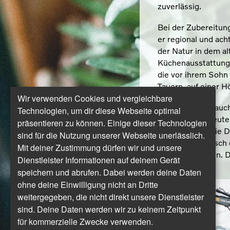
zuverlässig.
Bei der Zubereitung
er regional und ach
der Natur in dem a
Küchenausstattung 
die vor ihrem Sohn 
Tauern, auf einer 
Wir verwenden Cookies und vergleichbare
Und da lag nun auc
Technologien, um dir diese Webseite optimal
erschlossen. Heute,
präsentieren zu können. Einige dieser Technologien
eine Fahrt auf die
sind für die Nutzung unserer Webseite unerlässlich.
länger ein Wunsch d
Mit deiner Zustimmung dürfen wir und unsere
vonstattengehen. D
Dienstleister Informationen auf deinem Gerät
speichern und abrufen. Dabei werden deine Daten
ohne deine Einwilligung nicht an Dritte
weitergegeben, die nicht direkt unsere Dienstleister
sind. Deine Daten werden wir zu keinem Zeitpunkt
für kommerzielle Zwecke verwenden.