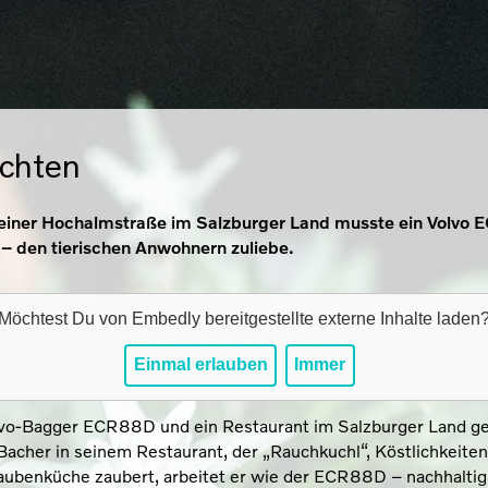
chten
 einer Hochalmstraße im Salzburger Land musste ein Volvo
– den tierischen Anwohnern zuliebe.
Möchtest Du von
Embedly
bereitgestellte externe Inhalte laden
Einmal erlauben
Immer
lvo-Bagger ECR88D und ein Restaurant im Salzburger Land g
acher in seinem Restaurant, der „Rauchkuchl“, Köstlichkeiten
aubenküche zaubert, arbeitet er wie der ECR88D – nachhaltig,