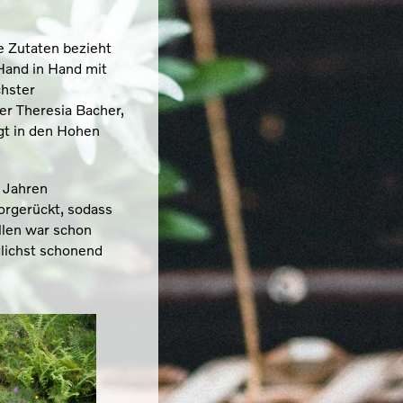
e Zutaten bezieht
 Hand in Hand mit
chster
er Theresia Bacher,
egt in den Hohen
 Jahren
vorgerückt, sodass
llen war schon
glichst schonend