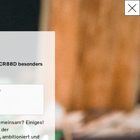
 ECR88D besonders
?
emeinsam? Einiges!
 der
 ambitioniert und