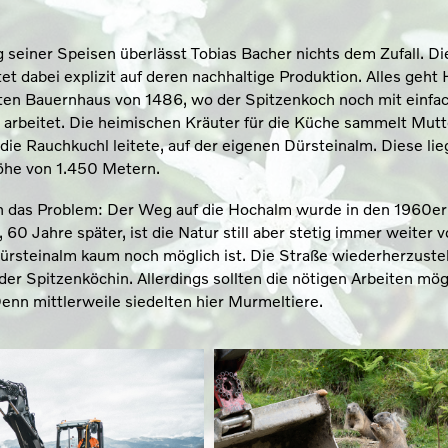
 seiner Speisen überlässt Tobias Bacher nichts dem Zufall. Di
tet dabei explizit auf deren nachhaltige Produktion. Alles geht
lten Bauernhaus von 1486, wo der Spitzenkoch noch mit einfa
arbeitet. Die heimischen Kräuter für die Küche sammelt Mutt
die Rauchkuchl leitete, auf der eigenen Dürstein­alm. Diese li
Höhe von 1.450 Metern.
h das Problem: Der Weg auf die Hochalm wurde in den 1960er
 60 Jahre später, ist die Natur still aber stetig immer weiter 
 Dürsteinalm kaum noch möglich ist. Die Straße wiederherzuste
er Spitzenköchin. Allerdings sollten die nötigen Arbeiten mö
enn mittlerweile siedelten hier Murmeltiere.