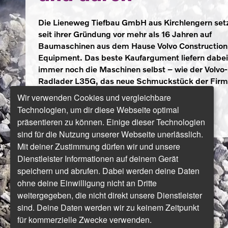
Die Lieneweg Tiefbau GmbH aus Kirchlengern set
seit ihrer Gründung vor mehr als 16 Jahren auf
Baumaschinen aus dem Hause Volvo Construction
Equipment. Das beste Kaufargument liefern dabei
immer noch die Maschinen selbst – wie der Volvo-
Radlader L35G, das neue Schmuckstück der Firm
Wir verwenden Cookies und vergleichbare
Lesen Sie hier den Bericht.
Technologien, um dir diese Webseite optimal
Sehen Sie hier weitere Bilder.
präsentieren zu können. Einige dieser Technologien
sind für die Nutzung unserer Webseite unerlässlich.
Mit deiner Zustimmung dürfen wir und unsere
Dienstleister Informationen auf deinem Gerät
speichern und abrufen. Dabei werden deine Daten
ohne deine Einwilligung nicht an Dritte
weitergegeben, die nicht direkt unsere Dienstleister
sind. Deine Daten werden wir zu keinem Zeitpunkt
für kommerzielle Zwecke verwenden.