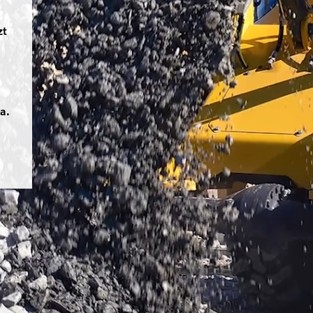
zt
a.