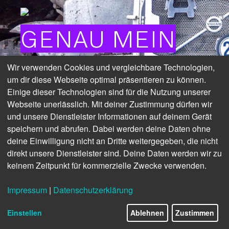
GENAU MEIN
DING
Wir verwenden Cookies und vergleichbare Technologien,
um dir diese Webseite optimal präsentieren zu können.
Einige dieser Technologien sind für die Nutzung unserer
Webseite unerlässlich. Mit deiner Zustimmung dürfen wir
Bei Remondis werden die Maschinenfahrer
und unsere Dienstleister Informationen auf deinem Gerät
aktiv in die Entscheidung für neue
speichern und abrufen. Dabei werden deine Daten ohne
Maschinen eingebunden – schließlich
deine Einwilligung nicht an Dritte weitergegeben, die nicht
werden sie diese später bedienen.
direkt unsere Dienstleister sind. Deine Daten werden wir zu
keinem Zeitpunkt für kommerzielle Zwecke verwenden.
Impressum
|
Datenschutzerklärung
Einstellen
Ablehnen
Zustimmen