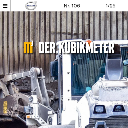
Nr. 106
1/25